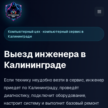
Компьютерный цех · компьютерный сервис в
Калининграде
Ремонт ноутбуков
Ремонт ПК
Выезд инженера в
Калининграде
Сборка ПК
Готовые ПК
Если технику неудобно везти в сервис, инженер
приедет по Калининграду, проведёт
Контакты
диагностику, подключит оборудование,
настроит систему и выполнит базовый ремонт